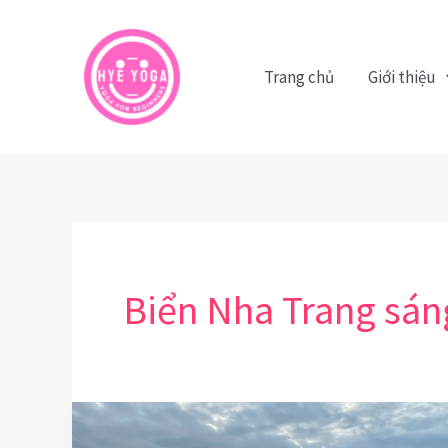
Nhảy
tới
nội
Trang chủ
Giới thiệu
dung
Biển Nha Trang sán
Biển
Nha