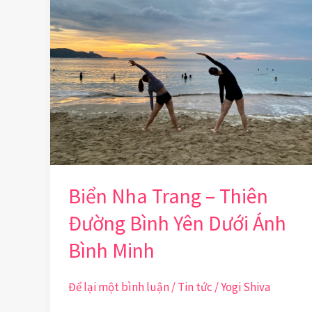
Trang
–
Thiên
Đường
Bình
Yên
Dưới
Ánh
Biển Nha Trang – Thiên
Bình
Minh
Đường Bình Yên Dưới Ánh
Bình Minh
Để lại một bình luận
/
Tin tức
/
Yogi Shiva