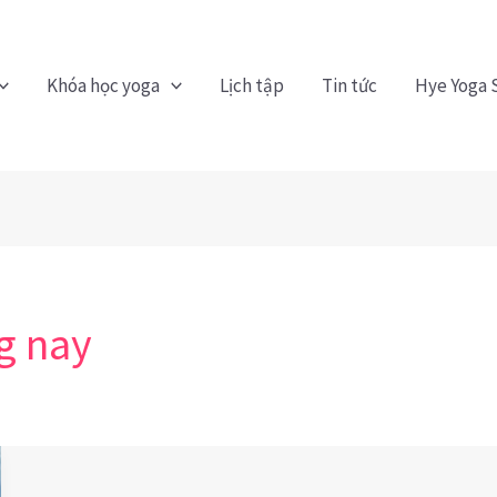
Khóa học yoga
Lịch tập
Tin tức
Hye Yoga 
g nay