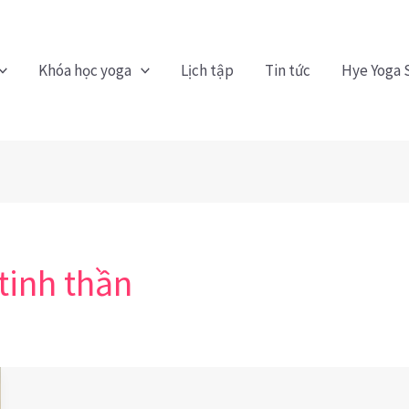
Khóa học yoga
Lịch tập
Tin tức
Hye Yoga 
tinh thần