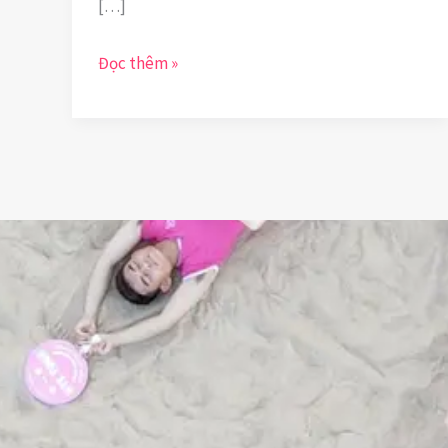
[…]
Đọc thêm »