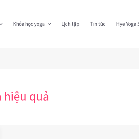
Khóa học yoga
Lịch tập
Tin tức
Hye Yoga 
à hiệu quả