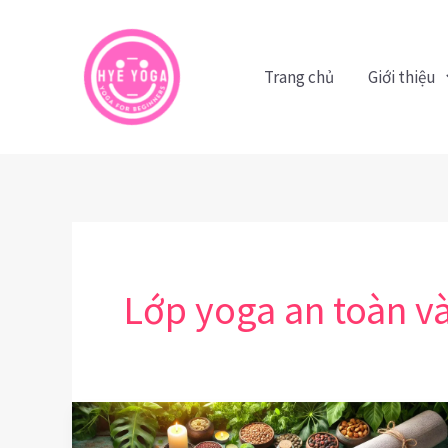
Nhảy
tới
nội
Trang chủ
Giới thiệu
dung
Lớp yoga an toàn v
Yoga
và