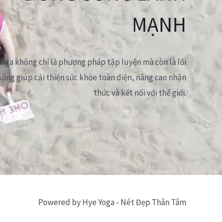
MẠNH
Yoga không chỉ là phương pháp tập luyện mà còn là lối
sống giúp cải thiện sức khỏe toàn diện, nâng cao nhận
thức và kết nối với thế giới.
Powered by Hye Yoga - Nét Đẹp Thân Tâm