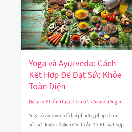
Ayurveda:
Cách
Kết
Hợp
Để
Đạt
Yoga và Ayurveda: Cách
Sức
Kết Hợp Để Đạt Sức Khỏe
Khỏe
Toàn
Toàn Diện
Diện
Để lại một bình luận
/
Tin tức
/
Ananda Yogini
Yoga và Ayurveda là hai phương pháp chăm
sóc sức khỏe cổ điển đến từ Ấn Độ. Khi kết hợp