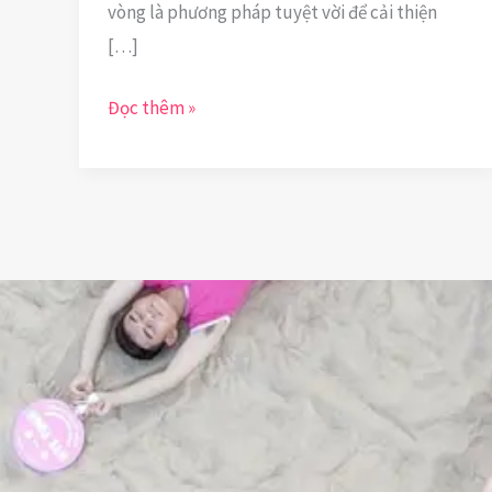
vòng là phương pháp tuyệt vời để cải thiện
Cho
[…]
Lưng
Đọc thêm »