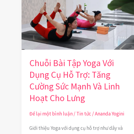
Tập
Yoga
Với
Dụng
Cụ
Hỗ
Chuỗi Bài Tập Yoga Với
Trợ:
Dụng Cụ Hỗ Trợ: Tăng
Tăng
Cường
Cường Sức Mạnh Và Linh
Sức
Hoạt Cho Lưng
Mạnh
Và
Để lại một bình luận
/
Tin tức
/
Ananda Yogini
Linh
Giới thiệu Yoga với dụng cụ hỗ trợ như dây và
Hoạt