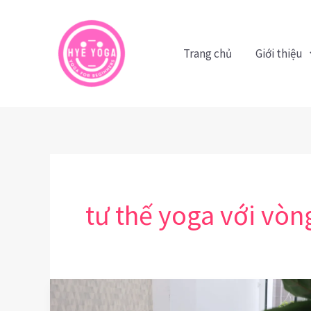
Nhảy
tới
nội
Trang chủ
Giới thiệu
dung
tư thế yoga với vòn
Chuỗi
Bài