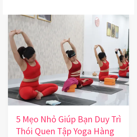
5
Mẹo
Nhỏ
Giúp
Bạn
Duy
Trì
Thói
Quen
Tập
Yoga
5 Mẹo Nhỏ Giúp Bạn Duy Trì
Hàng
Thói Quen Tập Yoga Hàng
Ngày