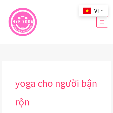
Nhảy
VI
tới
nội
dung
yoga cho người bận
rộn