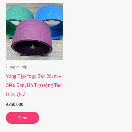
Sản
phẩm
này
có
nhiều
biến
thể.
Dụng cụ tập
Các
Vòng Tập Yoga Bản 20cm –
tùy
Siêu Bền, Hỗ Trợ Động Tác
chọn
Hiệu Quả
có
₫
350.000
thể
được
Chọn
chọn