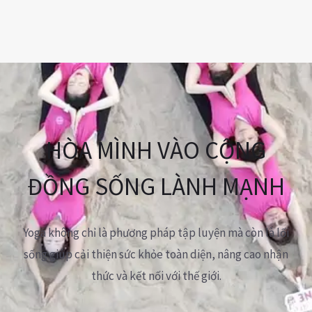
trên
trang
sản
phẩm
HÒA MÌNH VÀO CỘNG
ĐỒNG SỐNG LÀNH MẠNH
Yoga không chỉ là phương pháp tập luyện mà còn là lối
sống giúp cải thiện sức khỏe toàn diện, nâng cao nhận
thức và kết nối với thế giới.