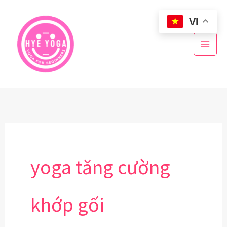
Nhảy
VI
tới
nội
dung
yoga tăng cường
khớp gối