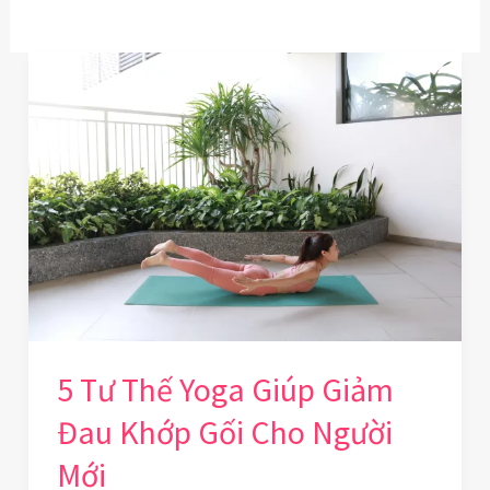
5
Tư
Thế
Yoga
Giúp
Giảm
Đau
Khớp
Gối
Cho
5 Tư Thế Yoga Giúp Giảm
Người
Đau Khớp Gối Cho Người
Mới
Mới