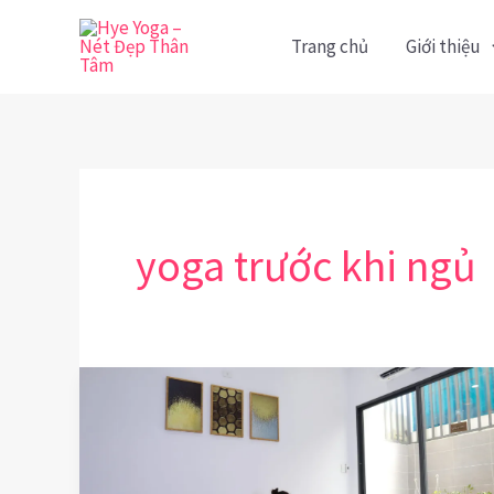
Nhảy
Trang chủ
Giới thiệu
tới
nội
dung
yoga trước khi ngủ
10
Tư
Thế
Yoga