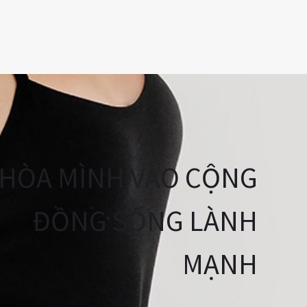
HÒA MÌNH VÀO CỘNG
ĐỒNG SỐNG LÀNH
MẠNH